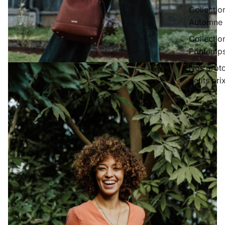
Collectio
Automne 
Collectio
Printemps
Nos prot
petits pri