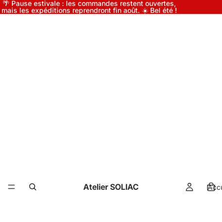
🌴 Pause estivale : les commandes restent ouvertes,
mais les expéditions reprendront fin août. ☀️ Bel été !
Atelier SOLIAC
Accu